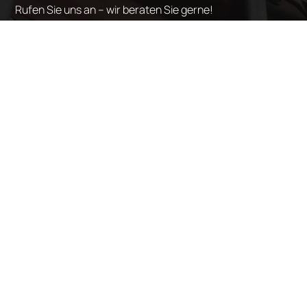
Rufen Sie uns an – wir beraten Sie gerne!

Rufen Sie uns an:
+49 (0) 6181-70 124-0
Über uns

Herzlich willkommen bei
ZFZ
! Wir sind ein
engagiertes Team, das sich darauf
spezialisiert hat, Zollabwicklung
anzubieten.
Vertrauen und Transparenz ist die
Grundlage für eine erfolgreiche
Zusammenarbeit.