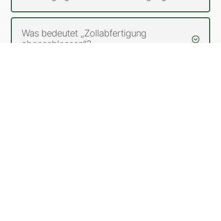
Was bedeutet „Zollabfertigung
abgeschlossen“?
Wie lange dauert die Lieferung nach
der Zollabfertigung?
Wie viel kostet eine Zollabfertigung?
Was bedeutet Zollabfertigung?