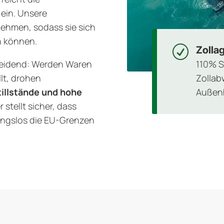
ein. Unsere
nehmen, sodass sie sich
en können.
R
Zolla
110% S
cheidend: Werden Waren
Zollab
llt, drohen
Außenh
illstände und hohe
r stellt sicher, dass
ngslos die EU-Grenzen