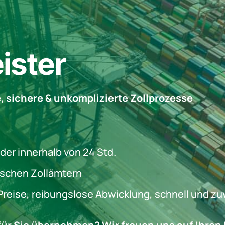
eister
le, sichere & unkomplizierte Zollprozesse
der innerhalb von 24 Std.
tschen Zollämtern
 Preise, reibungslose Abwicklung, schnell und zu