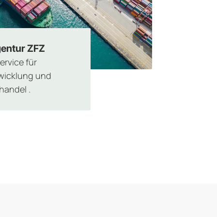
gentur ZFZ
ervice für
wicklung und
andel .