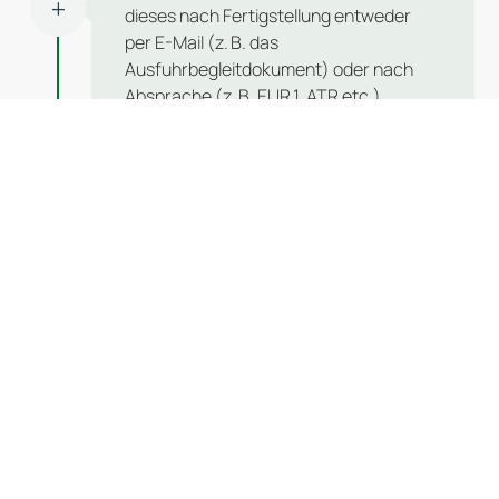
L
dieses nach Fertigstellung entweder
per E-Mail (z. B. das
Ausfuhrbegleitdokument) oder nach
Absprache (z. B. EUR.1, ATR etc.).
Einfuhr
Im Falle einer Importsendung werden wir
L
Sie informieren, dass Ihre Sendung
verzollt wurde.